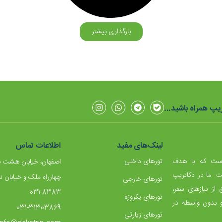
بارگذاری بیشتر
یپ همراه باشید...
لینک‌های مفید
اطلاعات تماس
است که با هدف
تورهای داخلی
اصفهان، خیابان هشت 
ت. ما در دکاتریپ
چهارراه ملک و خیابان ن
تورهای خارجی
از نیازهای سفر،
031-8383
تورهای یکروزه
 بدون واسطه در
031-31303869
تورهای زیارتی