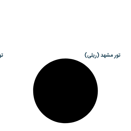
تور مشهد (ریلی)
تو