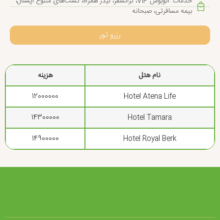
خدمات: اتوبوس VIP، ترانسفر، لیدر همراه، گشت‌های متنوع آپشنال،
بیمه مسافرتی، صبحانه
رزرو تور
نام هتل
هزینه
12000000
Hotel Atena Life
14300000
Hotel Tamara
14900000
Hotel Royal Berk