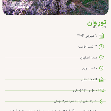
تور وان
14040619
9 شهریور 1404
3 شب اقامت
مبدا: اصفهان
مقصد: وان
اقامت: هتل
حمل و نقل: زمینی
هزینه: شروع از 12,000,000 تومان