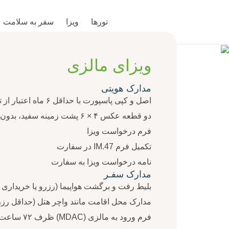
تورها
ویزا
سفر به سلامت
ویزای مالزی
مدارک هویتی
اصل و کپی پاسپورت با حداقل ۶ ماه اعتبار از تاریخ سفر
دو قطعه عکس ۴ × ۶ پشت زمینه سفید، بدون روتوش و جدید
فرم درخواست ویزا
تکمیل فرم IM.47 در سفارت
نامه درخواست ویزا به سفارت
مدارک سفـر
بلیط رفت و برگشت هواپیما (رزرو یا خریداری 
مدارک محل اقامت مانند واچر هتل (حداقل رزرو ۱۰ شب) یا منزل میز
فرم ورود به مالزی (MDAC) ظرف ۷۲ ساعت پیش از ورود